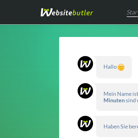
Star
Hallo
Mein Name ist 
Minuten
sind 
Haben Sie ber