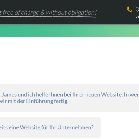
0
t free of charge & without obligation!
S
James und ich helfe Ihnen bei Ihrer neuen Website. In wen
wir mit der Einführung fertig.
eits eine Website für Ihr Unternehmen?