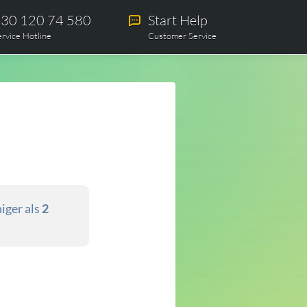
30 120 74 580
Start Help
ervice Hotline
Customer Service
iger als
2